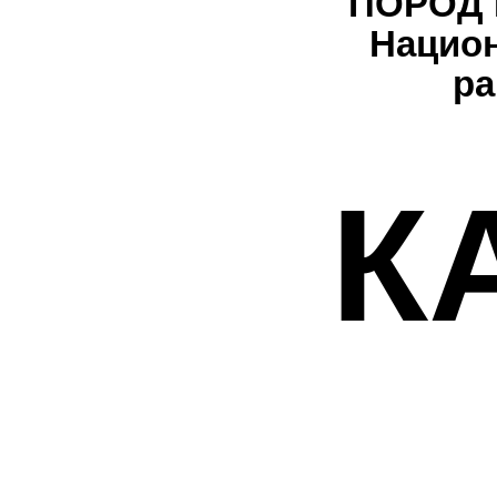
ПОРОД 
Национ
ра
К