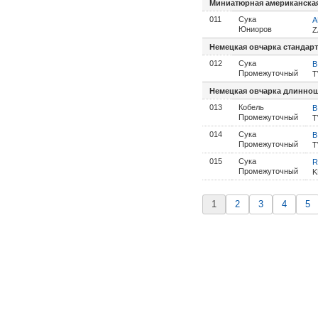
Миниатюрная американская 
011
Сука
А
Юниоров
Z
Немецкая овчарка стандарт
012
Сука
B
Промежуточный
T
Немецкая овчарка длинноше
013
Кобель
B
Промежуточный
T
014
Сука
B
Промежуточный
T
015
Сука
R
Промежуточный
K
1
2
3
4
5