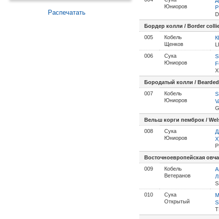
Д
Юниоров
Р
Распечатать
D
Бордер колли / Border colli
005
Кобель
К
Щенков
L
006
Сука
S
Юниоров
F
X
Бородатый колли / Bearded 
007
Кобель
S
Юниоров
V
G
Вельш корги пемброк / Wel
008
Сука
Д
Юниоров
Х
P
Восточноевропейская овчар
009
Кобель
А
Ветеранов
Л
S
010
Сука
M
Открытый
S
T